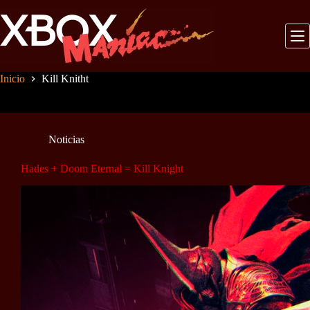
Saltar
al
contenido
Inicio
Kill Knitht
Noticias
Hades + Doom Eternal = Kill Knight