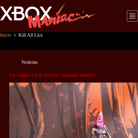
Saltar
al
contenido
Inicio
Kill All Lice
Noticias
Un vistazo a Kill All Lice: Matando liendres