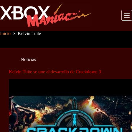
Saltar
al
contenido
Inicio
Kelvin Tuite
Noticias
Kelvin Tuite se une al desarrollo de Crackdown 3