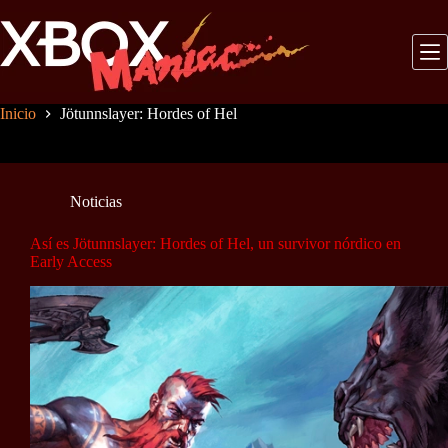
Saltar
al
contenido
Inicio
Jötunnslayer: Hordes of Hel
Noticias
Así es Jötunnslayer: Hordes of Hel, un survivor nórdico en
Early Access