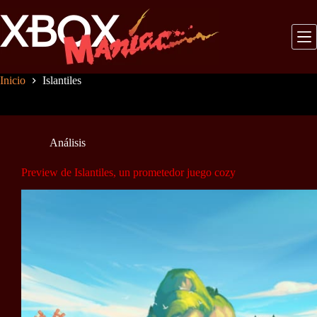
Saltar
al
contenido
Inicio
Islantiles
Análisis
Preview de Islantiles, un prometedor juego cozy