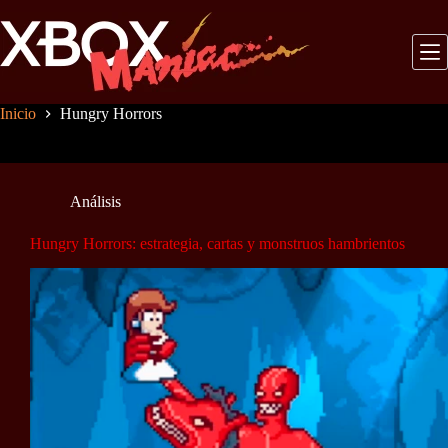
Saltar
al
contenido
Inicio
Hungry Horrors
Análisis
Hungry Horrors: estrategia, cartas y monstruos hambrientos