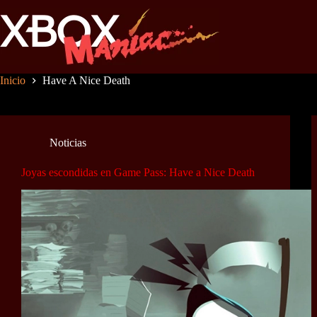
Saltar
al
contenido
Inicio
Have A Nice Death
Noticias
Joyas escondidas en Game Pass: Have a Nice Death