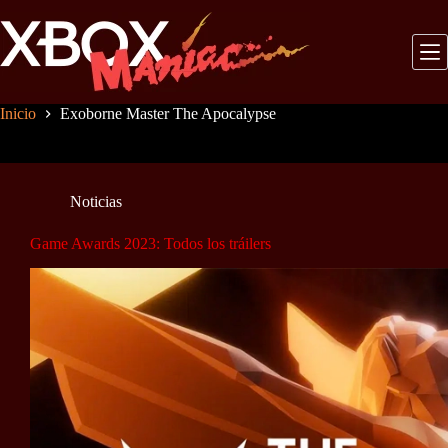
Saltar
al
contenido
Inicio
Exoborne Master The Apocalypse
Noticias
Game Awards 2023: Todos los tráilers