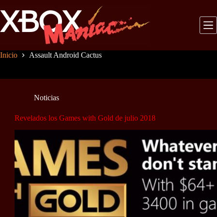
Saltar
al
contenido
Inicio
Assault Android Cactus
Noticias
Revelados los Games with Gold de julio 2018