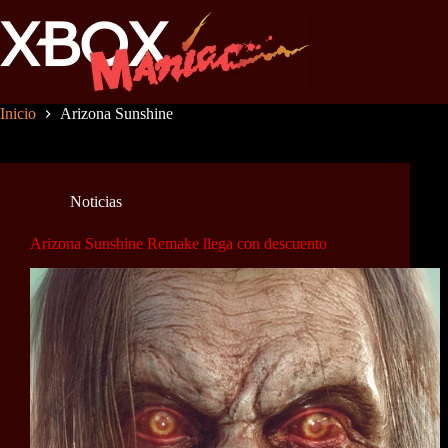
Saltar
al
contenido
Inicio
Arizona Sunshine
Noticias
Arizona Sunshine Remake llega con descuento