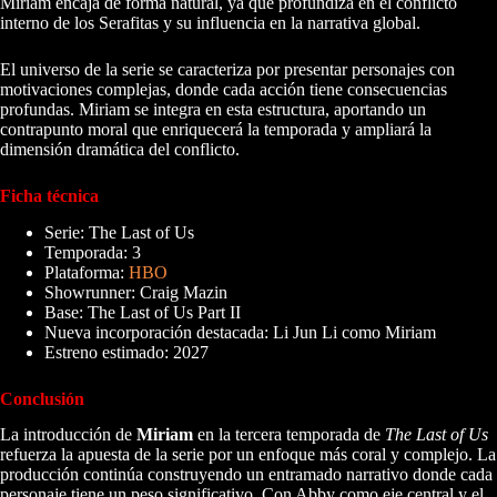
Miriam encaja de forma natural, ya que profundiza en el conflicto
interno de los Serafitas y su influencia en la narrativa global.
El universo de la serie se caracteriza por presentar personajes con
motivaciones complejas, donde cada acción tiene consecuencias
profundas. Miriam se integra en esta estructura, aportando un
contrapunto moral que enriquecerá la temporada y ampliará la
dimensión dramática del conflicto.
Ficha técnica
Serie: The Last of Us
Temporada: 3
Plataforma:
HBO
Showrunner: Craig Mazin
Base: The Last of Us Part II
Nueva incorporación destacada: Li Jun Li como Miriam
Estreno estimado: 2027
Conclusión
La introducción de
Miriam
en la tercera temporada de
The Last of Us
refuerza la apuesta de la serie por un enfoque más coral y complejo. La
producción continúa construyendo un entramado narrativo donde cada
personaje tiene un peso significativo. Con Abby como eje central y el