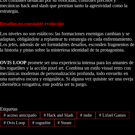
Los combates destacan por su velocidad, controles precisos y
mecánicas hack and slash que premian tanto la agresividad como la
estrategia.
Desafíos en constante evolución
Los niveles no son estáticos: las formaciones enemigas cambian y se
adaptan, obligándote a replantear tu estrategia en cada enfrentamiento.
Los jefes, además de ser formidables desafíos, esconden fragmentos de
la historia y pistas sobre la misteriosa identidad de tu protagonista.
OVIS LOOP
promete ser una experiencia intensa para los amantes de
los roguelites y la acción pixel art. Combina un estilo visual retro con
mecánicas modernas de personalización profunda, todo envuelto en
una narrativa oscura y enigmática. Si alguna vez quisiste ser una oveja
cibernética vengativa, este podría ser tu juego.
Etiquetas
#
acceso anticipado
#
Hack and Slash
#
indie
#
Lifuel Games
#
Ovis Loop
#
roguelite
#
Steam