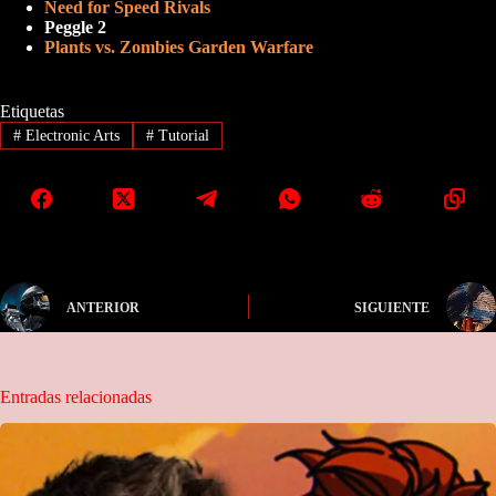
Need for Speed Rivals
Peggle 2
Plants vs. Zombies Garden Warfare
Etiquetas
#
Electronic Arts
#
Tutorial
ANTERIOR
SIGUIENTE
Entradas relacionadas