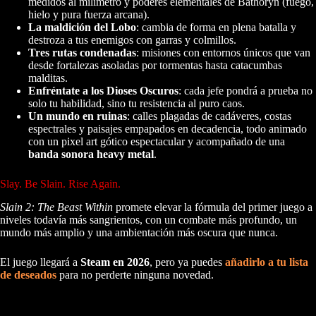
medidos al milímetro y poderes elementales de Bathoryn (fuego,
hielo y pura fuerza arcana).
La maldición del Lobo
: cambia de forma en plena batalla y
destroza a tus enemigos con garras y colmillos.
Tres rutas condenadas
: misiones con entornos únicos que van
desde fortalezas asoladas por tormentas hasta catacumbas
malditas.
Enfréntate a los Dioses Oscuros
: cada jefe pondrá a prueba no
solo tu habilidad, sino tu resistencia al puro caos.
Un mundo en ruinas
: calles plagadas de cadáveres, costas
espectrales y paisajes empapados en decadencia, todo animado
con un pixel art gótico espectacular y acompañado de una
banda sonora heavy metal
.
Slay. Be Slain. Rise Again.
Slain 2: The Beast Within
promete elevar la fórmula del primer juego a
niveles todavía más sangrientos, con un combate más profundo, un
mundo más amplio y una ambientación más oscura que nunca.
El juego llegará a
Steam en 2026
, pero ya puedes
añadirlo a tu lista
de deseados
para no perderte ninguna novedad.