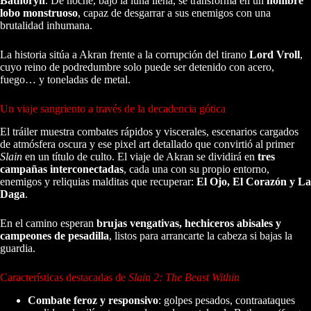
Bathoryn
. De noche, bajo la luna llena, se transforma en un
hombre
lobo monstruoso
, capaz de desgarrar a sus enemigos con una
brutalidad inhumana.
La historia sitúa a Akran frente a la corrupción del tirano
Lord Vroll
,
cuyo reino de podredumbre solo puede ser detenido con acero,
fuego… y toneladas de metal.
Un viaje sangriento a través de la decadencia gótica
El tráiler muestra combates rápidos y viscerales, escenarios cargados
de atmósfera oscura y ese pixel art detallado que convirtió al primer
Slain
en un título de culto. El viaje de Akran se dividirá en
tres
campañas interconectadas
, cada una con su propio entorno,
enemigos y reliquias malditas que recuperar:
El Ojo, El Corazón y La
Daga
.
En el camino esperan
brujas vengativas, hechiceros abisales y
campeones de pesadilla
, listos para arrancarte la cabeza si bajas la
guardia.
Características destacadas de
Slain 2: The Beast Within
Combate feroz y responsivo
: golpes pesados, contraataques