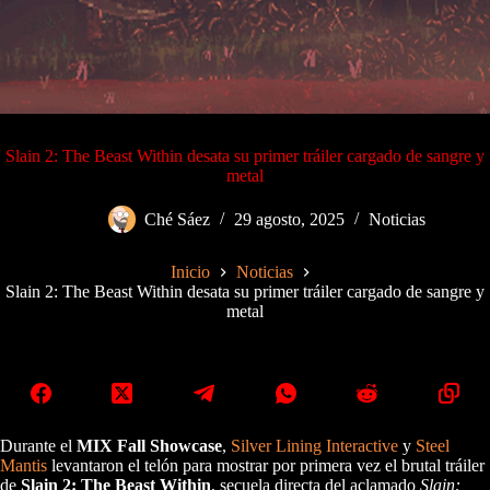
Slain 2: The Beast Within desata su primer tráiler cargado de sangre y
metal
Ché Sáez
29 agosto, 2025
Noticias
Inicio
Noticias
Slain 2: The Beast Within desata su primer tráiler cargado de sangre y
metal
Durante el
MIX Fall Showcase
,
Silver Lining Interactive
y
Steel
Mantis
levantaron el telón para mostrar por primera vez el brutal tráiler
de
Slain 2: The Beast Within
, secuela directa del aclamado
Slain: