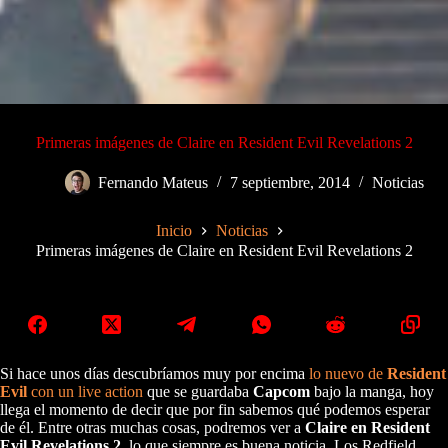
Primeras imágenes de Claire en Resident Evil Revelations 2
Fernando Mateus
7 septiembre, 2014
Noticias
Inicio
Noticias
Primeras imágenes de Claire en Resident Evil Revelations 2
Si hace unos días descubríamos muy por encima
lo nuevo de
Resident
Evil
con un live action
que se guardaba
Capcom
bajo la manga, hoy
llega el momento de decir que por fin sabemos qué podemos esperar
de él. Entre otras muchas cosas, podremos ver a
Claire en Resident
Evil Revelations 2
, lo que siempre es buena noticia. Los Redfield