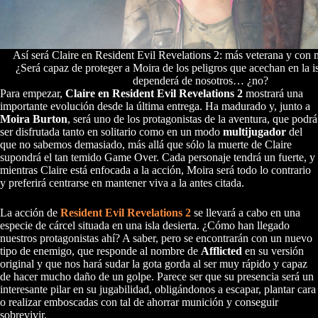
Así será Claire en Resident Evil Revelations 2: más veterana y con 
¿Será capaz de proteger a Moira de los peligros que acechan en la i
dependerá de nosotros… ¿no?
Para empezar,
Claire en Resident Evil Revelations 2
mostrará una
importante evolución desde la última entrega. Ha madurado y, junto a
Moira Burton
, será uno de los protagonistas de la aventura, que podrá
ser disfrutada tanto en solitario como en un modo
multijugador
del
que no sabemos demasiado, más allá que sólo la muerte de Claire
supondrá el tan temido Game Over. Cada personaje tendrá un fuerte, y
mientras Claire está enfocada a la acción, Moira será todo lo contrario
y preferirá centrarse en mantener viva a la antes citada.
La acción de
Resident Evil Revelations 2
se llevará a cabo en una
especie de cárcel situada en una isla desierta. ¿Cómo han llegado
nuestros protagonistas ahí? A saber, pero se encontrarán con un nuevo
tipo de enemigo, que responde al nombre de
Afflicted
en su versión
original y que nos hará sudar la gota gorda al ser muy rápido y capaz
de hacer mucho daño de un golpe. Parece ser que su presencia será un
interesante pilar en su jugabilidad, obligándonos a escapar, plantar cara
o realizar emboscadas con tal de ahorrar munición y conseguir
sobrevivir.