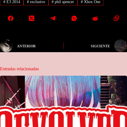
#
E3 2014
#
exclusivo
#
phil spencer
#
Xbox One
ANTERIOR
SIGUIENTE
Entradas relacionadas