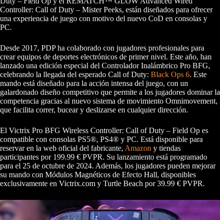
Duty – Field Op y el REMATCH™ GLOW Advanced Wired
Controller: Call of Duty – Mister Peeks, están diseñados para ofrecer
una experiencia de juego con motivo del nuevo CoD en consolas y
PC.
Desde 2017, PDP ha colaborado con jugadores profesionales para
crear equipos de deportes electrónicos de primer nivel. Este año, han
lanzado una edición especial del Controlador Inalámbrico Pro BFG,
celebrando la llegada del esperado Call of Duty:
Black Ops 6
. Este
mando está diseñado para la acción intensa del juego, con un
galardonado diseño competitivo que permite a los jugadores dominar la
competencia gracias al nuevo sistema de movimiento Omnimovement,
que facilita correr, bucear y deslizarse en cualquier dirección.
El Victrix Pro BFG Wireless Controller: Call of Duty – Field Op es
compatible con consolas PS5®, PS4® y PC. Está disponible para
reservar en la web oficial del fabricante,
Amazon
y tiendas
participantes por 199.99 € PVPR. Su lanzamiento está programado
para el 25 de octubre de 2024. Además, los jugadores pueden mejorar
su mando con Módulos Magnéticos de Efecto Hall, disponibles
exclusivamente en Victrix.com y Turtle Beach por 39.99 € PVPR.