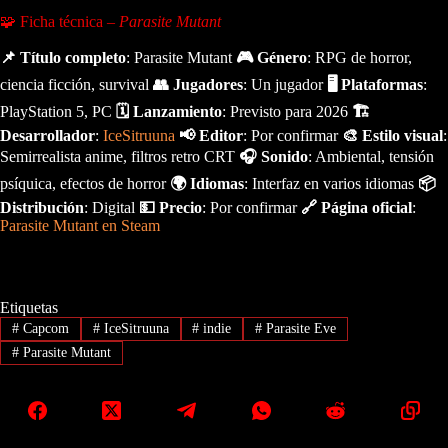
🧩 Ficha técnica –
Parasite Mutant
📌 Título completo
: Parasite Mutant
🎮 Género
: RPG de horror,
ciencia ficción, survival
👥 Jugadores
: Un jugador
🖥️ Plataformas
:
PlayStation 5, PC
🗓️ Lanzamiento
: Previsto para 2026
🏗️
Desarrollador
:
IceSitruuna
📢 Editor
: Por confirmar
🎨 Estilo visual
:
Semirrealista anime, filtros retro CRT
🎧 Sonido
: Ambiental, tensión
psíquica, efectos de horror
🌍 Idiomas
: Interfaz en varios idiomas
📦
Distribución
: Digital
💵 Precio
: Por confirmar
🔗 Página oficial
:
Parasite Mutant en Steam
Etiquetas
#
Capcom
#
IceSitruuna
#
indie
#
Parasite Eve
#
Parasite Mutant