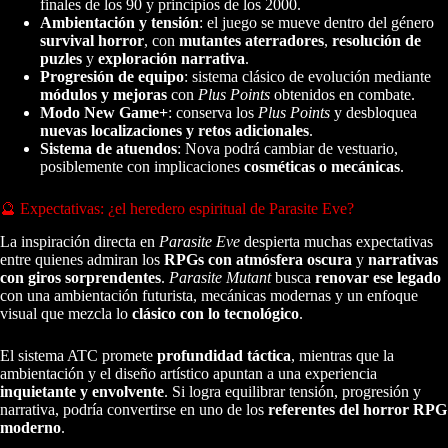
finales de los 90 y principios de los 2000.
Ambientación y tensión
: el juego se mueve dentro del género
survival horror
, con
mutantes aterradores
,
resolución de
puzles
y
exploración narrativa
.
Progresión de equipo
: sistema clásico de evolución mediante
módulos y mejoras
con
Plus Points
obtenidos en combate.
Modo New Game+
: conserva los
Plus Points
y desbloquea
nuevas localizaciones y retos adicionales
.
Sistema de atuendos
: Nova podrá cambiar de vestuario,
posiblemente con implicaciones
cosméticas o mecánicas
.
🔮 Expectativas: ¿el heredero espiritual de Parasite Eve?
La inspiración directa en
Parasite Eve
despierta muchas expectativas
entre quienes admiran los
RPGs con atmósfera oscura
y
narrativas
con giros sorprendentes
.
Parasite Mutant
busca
renovar ese legado
con una ambientación futurista, mecánicas modernas y un enfoque
visual que mezcla lo
clásico con lo tecnológico
.
El sistema ATC promete
profundidad táctica
, mientras que la
ambientación y el diseño artístico apuntan a una experiencia
inquietante y envolvente
. Si logra equilibrar tensión, progresión y
narrativa, podría convertirse en uno de los
referentes del horror RPG
moderno
.