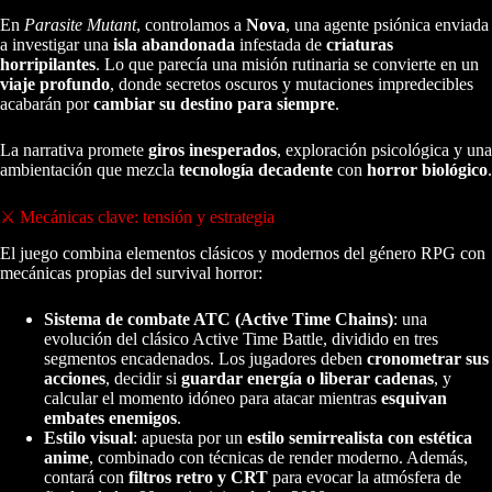
En
Parasite Mutant
, controlamos a
Nova
, una agente psiónica enviada
a investigar una
isla abandonada
infestada de
criaturas
horripilantes
. Lo que parecía una misión rutinaria se convierte en un
viaje profundo
, donde secretos oscuros y mutaciones impredecibles
acabarán por
cambiar su destino para siempre
.
La narrativa promete
giros inesperados
, exploración psicológica y una
ambientación que mezcla
tecnología decadente
con
horror biológico
.
⚔️ Mecánicas clave: tensión y estrategia
El juego combina elementos clásicos y modernos del género RPG con
mecánicas propias del survival horror:
Sistema de combate ATC (Active Time Chains)
: una
evolución del clásico Active Time Battle, dividido en tres
segmentos encadenados. Los jugadores deben
cronometrar sus
acciones
, decidir si
guardar energía o liberar cadenas
, y
calcular el momento idóneo para atacar mientras
esquivan
embates enemigos
.
Estilo visual
: apuesta por un
estilo semirrealista con estética
anime
, combinado con técnicas de render moderno. Además,
contará con
filtros retro y CRT
para evocar la atmósfera de