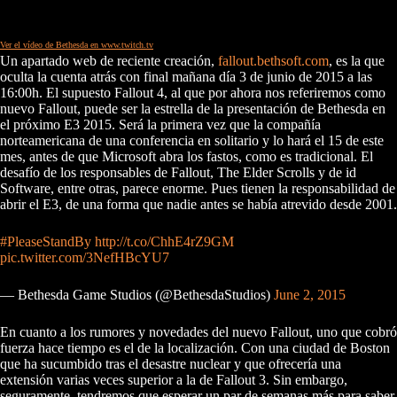
Ver el vídeo de Bethesda en www.twitch.tv
Un apartado web de reciente creación,
fallout.bethsoft.com
, es la que
oculta la cuenta atrás con final mañana día 3 de junio de 2015 a las
16:00h. El supuesto Fallout 4, al que por ahora nos referiremos como
nuevo Fallout, puede ser la estrella de la presentación de Bethesda en
el próximo E3 2015. Será la primera vez que la compañía
norteamericana de una conferencia en solitario y lo hará el 15 de este
mes, antes de que Microsoft abra los fastos, como es tradicional. El
desafío de los responsables de Fallout, The Elder Scrolls y de id
Software, entre otras, parece enorme. Pues tienen la responsabilidad de
abrir el E3, de una forma que nadie antes se había atrevido desde 2001.
#PleaseStandBy
http://t.co/ChhE4rZ9GM
pic.twitter.com/3NefHBcYU7
— Bethesda Game Studios (@BethesdaStudios)
June 2, 2015
En cuanto a los rumores y novedades del nuevo Fallout, uno que cobró
fuerza hace tiempo es el de la localización. Con una ciudad de Boston
que ha sucumbido tras el desastre nuclear y que ofrecería una
extensión varias veces superior a la de Fallout 3. Sin embargo,
seguramente, tendremos que esperar un par de semanas más para saber