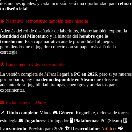
dos noches iguales, y cada incursión será una oportunidad para
refinar
tu diseño letal
.
🧠 Narrativa: el monstruo también tiene historia
Además del rol de diseñador de laberintos,
Minos
también explora la
identidad del Minotauro
y la historia del
hombre que lo
transformó
. Esta capa narrativa añade profundidad al juego,
permitiendo que el jugador conecte con su papel más allá de la
estrategia.
🎯 Lanzamiento y demo disponible
La versión completa de
Minos
llegará a
PC en 2026
, pero si ya mueres
por probarlo, hay una
demo disponible en Steam
que ofrece un
adelanto de su jugabilidad: trampas, enemigos y artefactos para
experimentar.
🧩 Ficha técnica –
Minos
📌 Título completo
: Minos
🎮 Género
: Roguelike, defensa de torres,
estrategia
👥 Jugadores
: Un jugador
🖥️ Plataformas
: PC (Steam)
🗓️
Lanzamiento
: Previsto para 2026
🏗️ Desarrollador
:
Artificer
📢