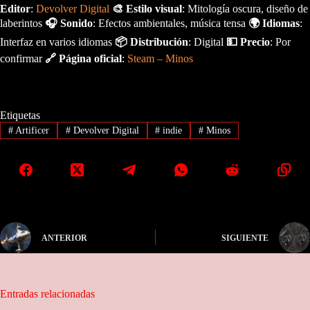
Editor
:
Devolver Digital
🎨 Estilo visual
: Mitología oscura, diseño de
laberintos
🎧 Sonido
: Efectos ambientales, música tensa
🌍 Idiomas
:
Interfaz en varios idiomas
📦 Distribución
: Digital
💵 Precio
: Por
confirmar
🔗 Página oficial
:
Steam – Minos
Etiquetas
#
Artificer
#
Devolver Digital
#
indie
#
Minos
ANTERIOR
SIGUIENTE
Entradas relacionadas