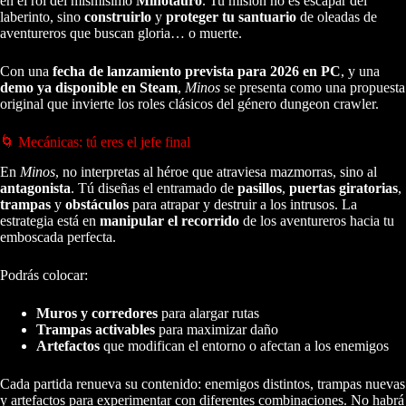
en el rol del mismísimo
Minotauro
. Tu misión no es escapar del
laberinto, sino
construirlo
y
proteger tu santuario
de oleadas de
aventureros que buscan gloria… o muerte.
Con una
fecha de lanzamiento prevista para 2026 en PC
, y una
demo ya disponible en Steam
,
Minos
se presenta como una propuesta
original que invierte los roles clásicos del género dungeon crawler.
🌀 Mecánicas: tú eres el jefe final
En
Minos
, no interpretas al héroe que atraviesa mazmorras, sino al
antagonista
. Tú diseñas el entramado de
pasillos
,
puertas giratorias
,
trampas
y
obstáculos
para atrapar y destruir a los intrusos. La
estrategia está en
manipular el recorrido
de los aventureros hacia tu
emboscada perfecta.
Podrás colocar:
Muros y corredores
para alargar rutas
Trampas activables
para maximizar daño
Artefactos
que modifican el entorno o afectan a los enemigos
Cada partida renueva su contenido: enemigos distintos, trampas nuevas
y artefactos para experimentar con diferentes combinaciones. No habrá