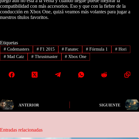
juego aún no está a la venta y cuando llegue puede mejorar la
compatibilidad con más accesorios. Eso y que con la fiebre de la
conducción en Xbox One, quizá veamos más volantes para jugar a
nuestros títulos favoritos.
Etiquetas
#
Codemasters
#
F1 2015
#
Fanatec
#
Fórmula 1
#
Hori
#
Mad Catz
#
Thrustmaster
#
Xbox One
ANTERIOR
SIGUIENTE
Entradas relacionadas