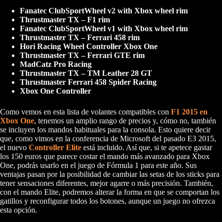
Fanatec ClubSportWheel v2 with Xbox wheel rim
Thrustmaster TX – F1 rim
Fanatec ClubSportWheel v1 with Xbox wheel rim
Thrustmaster TX – Ferrari 458 rim
Hori Racing Wheel Controller Xbox One
Thrustmaster TX – Ferrari GTE rim
MadCatz Pro Racing
Thrustmaster TX – TM Leather 28 GT
Thrustmaster Ferrari 458 Spider Racing
Xbox One Controller
Como vemos en esta lista de volantes compatibles con
F1 2015 en
Xbox One
, tenemos un amplio rango de precios y, cómo no, también
se incluyen los mandos habituales para la consola. Esto quiere decir
que, como vimos en la conferencia de Microsoft del pasado E3 2015,
el nuevo
Controller Elite
está incluido. Así que, si te apetece gastar
los 150 euros que parece costar el mando más avanzado para Xbox
One, podrás usarlo en el juego de Fórmula 1 para este año. Sus
ventajas pasan por la posibilidad de cambiar las setas de los sticks para
tener sensaciones diferentes, mejor agarre o más precisión. También,
con el mando Elite, podremos alterar la forma en que se comportan los
gatillos y reconfigurar todos los botones, aunque un juego no ofrezca
esta opción.