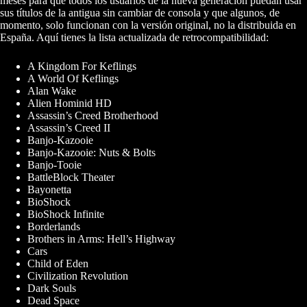
meses para que todos los usuarios de la nueva generación puedan usar
sus títulos de la antigua sin cambiar de consola y que algunos, de
momento, solo funcionan con la versión original, no la distribuida en
España. Aquí tienes la lista actualizada de retrocompatibilidad:
A Kingdom For Keflings
A World Of Keflings
Alan Wake
Alien Hominid HD
Assassin’s Creed Brotherhood
Assassin’s Creed II
Banjo-Kazooie
Banjo-Kazooie: Nuts & Bolts
Banjo-Tooie
BattleBlock Theater
Bayonetta
BioShock
BioShock Infinite
Borderlands
Brothers in Arms: Hell’s Highway
Cars
Child of Eden
Civilization Revolution
Dark Souls
Dead Space