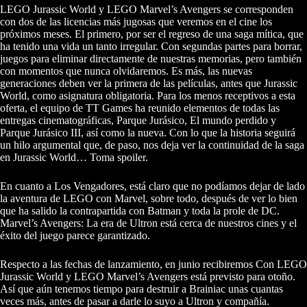
LEGO Jurassic World y LEGO Marvel’s Avengers se corresponden
con dos de las licencias más jugosas que veremos en el cine los
próximos meses. El primero, por ser el regreso de una saga mítica, que
ha tenido una vida un tanto irregular. Con segundas partes para borrar,
juegos para eliminar directamente de nuestras memorias, pero también
con momentos que nunca olvidaremos. Es más, las nuevas
generaciones deben ver la primera de las películas, antes que Jurassic
World, como asignatura obligatoria. Para los menos receptivos a esta
oferta, el equipo de TT Games ha reunido elementos de todas las
entregas cinematográficas, Parque Jurásico, El mundo perdido y
Parque Jurásico III, así como la nueva. Con lo que la historia seguirá
un hilo argumental que, de paso, nos deja ver la continuidad de la saga
en Jurassic World… Toma spoiler.
En cuanto a Los Vengadores, está claro que no podíamos dejar de lado
la aventura de LEGO con Marvel, sobre todo, después de ver lo bien
que ha salido la contrapartida con Batman y toda la prole de DC.
Marvel’s Avengers: La era de Ultron está cerca de nuestros cines y el
éxito del juego parece garantizado.
Respecto a las fechas de lanzamiento, en junio recibiremos Con LEGO
Jurassic World y LEGO Marvel’s Avengers está previsto para otoño.
Así que aún tenemos tiempo para destruir a Brainiac unas cuantas
veces más, antes de pasar a darle lo suyo a Ultron y compañía.