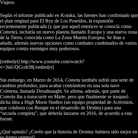
Viajero.
Según el informe publicado en Kotaku, las fuentes han confirmado que
el plan original para El Rey de Los Poseídos, la expansión
recientemente publicada (y que por aquel entonces se conocía como
Cometa
), incluiría un nuevo planeta llamado Europa y una nueva zona
de la Tierra, conocida como La Zona Muerta Europea. Se iban a
añadir, además nuevas opciones como combates combinados de varios
equipos contra enemigos muy poderosos.
[embedyt] http://www.youtube.com/watch?
v=3taUQGcdt38[/embedyt]
Sin embargo, en Marzo de 2014,
Cometa
también sufrió una serie de
cambios profundos, para acabar centrándose en una sola nave
Colmena, llamada Dreadnaught. Se afirma, además, que parte de
Cometa
iba a transcurrir en Marte, pero que finalmente se traspasó
dicha idea a High Moon Studios (un equipo propiedad de Activision,
que colabora con Bungie en el desarrollo de Destiny) para una
“secuela completa”, que debería lanzarse en 2016, de acuerdo a esta
fuente.
¿Qué opináis? ¿Creéis que la historia de Destiny hubiera sido mejor en
su forma original?