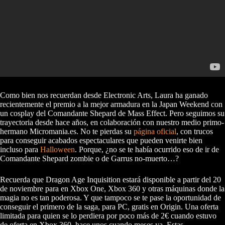
Como bien nos recuerdan desde Electronic Arts, Laura ha ganado
recientemente el premio a la mejor armadura en la Japan Weekend con
un cosplay del Comandante Shepard de Mass Effect. Pero seguimos su
trayectoria desde hace años, en colaboración con nuestro medio primo-
hermano Micromania.es. No te pierdas su
página oficial
, con trucos
para conseguir acabados espectaculares que pueden venirte bien
incluso para
Halloween
. Porque, ¿no se te había ocurrido eso de ir de
Comandante Shepard zombie o de Garrus no-muerto…?
Recuerda que Dragon Age Inquisition estará disponible a partir del 20
de noviembre para en Xbox One, Xbox 360 y otras máquinas donde la
magia no es tan poderosa. Y que tampoco se te pase la oportunidad de
conseguir el primero de la saga, para PC, gratis en Origin. Una oferta
limitada para quien se lo perdiera por poco más de 2€ cuando estuvo
de oferta en Xbox 360, hace unos cuando meses ya. Estas