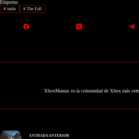
Etiquetas
#
indie
#
The Fall
XboxManiac es la comunidad de Xbox más veter
ENTRADA
ANTERIOR