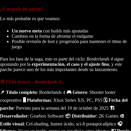
¿Y después del parche?
Lo más probable es que veamos:
Un nuevo meta
con builds más ajustadas
Cambios en la forma de afrontar el endgame
Posible revisión de loot y progresión para mantener el ritmo de
juego
Para los fans de la saga, esto es parte del ciclo:
Borderlands 4
sigue
apostando por la
experimentación, el caos y el ajuste fino
, y este
parche parece uno de los más importantes desde su lanzamiento.
🧭 Ficha técnica –
Borderlands 4
📌 Título completo
: Borderlands 4
🎮 Género
: Shooter looter
cooperativo
🖥️ Plataformas
: Xbox Series X|S, PC, PS5
🗓️ Fecha del
parche
: Previsto para la semana del 19 de octubre de 2025
🏗️
Desarrollador
: Gearbox Software
📦 Distribuidor
: 2K Games
🎨
Estilo visual
: Cel-shading, humor ácido, sci-fi postapocalíptico
🎧
Idiomas
: Voces en inglés, textos en español y otros idiomas
💵 Precio
: