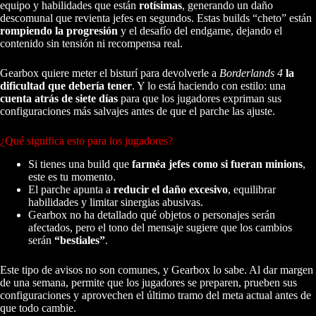
equipo y habilidades que están
rotísimas
, generando un daño
descomunal que revienta jefes en segundos. Estas builds “cheto” están
rompiendo la progresión
y el desafío del endgame, dejando el
contenido sin tensión ni recompensa real.
Gearbox quiere meter el bisturí para devolverle a
Borderlands 4
la
dificultad que debería tener
. Y lo está haciendo con estilo: una
cuenta atrás de siete días
para que los jugadores expriman sus
configuraciones más salvajes antes de que el parche las ajuste.
¿Qué significa esto para los jugadores?
Si tienes una build que
farméa jefes como si fueran minions
,
este es tu momento.
El parche apunta a
reducir el daño excesivo
, equilibrar
habilidades y limitar sinergias abusivas.
Gearbox no ha detallado qué objetos o personajes serán
afectados, pero el tono del mensaje sugiere que los cambios
serán
“bestiales”
.
Este tipo de avisos no son comunes, y Gearbox lo sabe. Al dar margen
de una semana, permite que los jugadores se preparen, prueben sus
configuraciones y aprovechen el último tramo del meta actual antes de
que todo cambie.