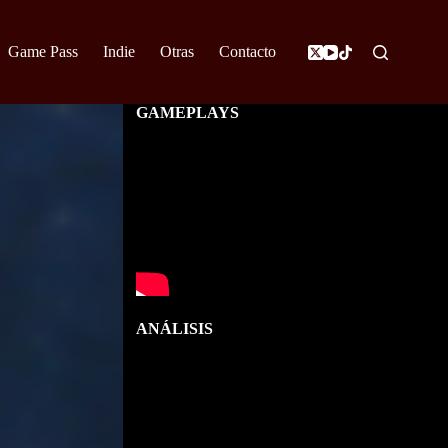
Game Pass
Indie
Otras
Contacto
GAMEPLAYS
ANÁLISIS