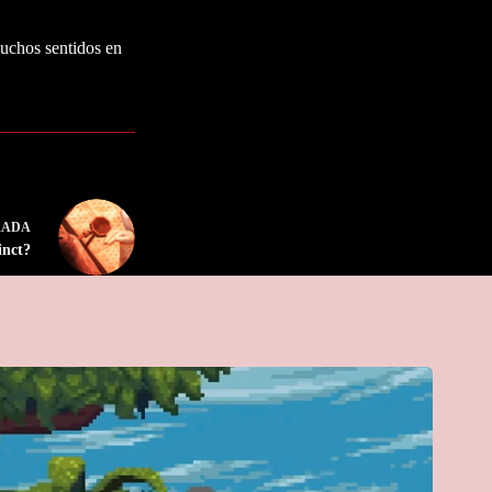
muchos sentidos en
RADA
inct?