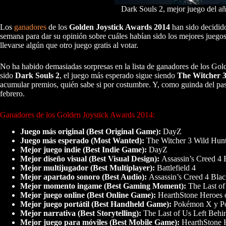
Dark Souls 2, mejor juego del añ
Los
ganadores
de los
Golden Joystick Awards 2014
han sido decidido
semana para dar su opinión sobre cuáles habían sido los mejores jueg
llevarse algún que otro juego gratis al votar.
No ha habido demasiadas sorpresas en la lista de ganadores de los Gol
sido
Dark Souls 2
, el juego más esperado sigue siendo
The Witcher 3
acumular premios, quién sabe si por costumbre. Y, como guinda del past
febrero.
Ganadores de los Golden Joystick Awards 2014:
Juego más original (Best Original Game):
DayZ
Juego más esperado (Most Wanted):
The Witcher 3 Wild Hun
Mejor juego indie (Best Indie Game):
DayZ
Mejor diseño visual (Best Visual Design):
Assassin’s Creed 4 
Mejor multijugador (Best Multiplayer):
Battlefield 4
Mejor apartado sonoro (Best Audio):
Assassin’s Creed 4 Blac
Mejor momento ingame (Best Gaming Moment):
The Last of
Mejor juego online (Best Online Game):
HearthStone Heroes 
Mejor juego portátil (Best Handheld Game):
Pokémon X y P
Mejor narrativa (Best Storytelling):
The Last of Us Left Behi
Mejor juego para móviles (Best Mobile Game):
HearthStone H