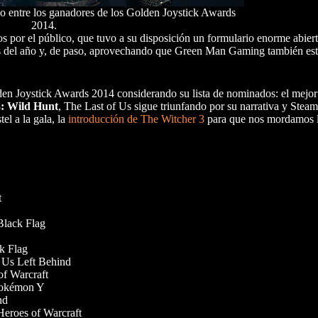
o entre los ganadores de los Golden Joystick Awards
2014.
s por el público, que tuvo a su disposición un formulario enorme abier
os del año y, de paso, aprovechando que Green Man Gaming también esta
den Joystick Awards 2014 considerando su lista de nominados: el mejor
: Wild Hunt
, The Last of Us sigue triunfando por su narrativa y Steam
el a la gala, la
introducción de The Witcher 3
para que nos mordamos l
t
Black Flag
k Flag
 Us Left Behind
of Warcraft
okémon Y
nd
eroes of Warcraft