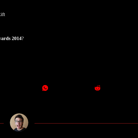
ift
wards 2014
?