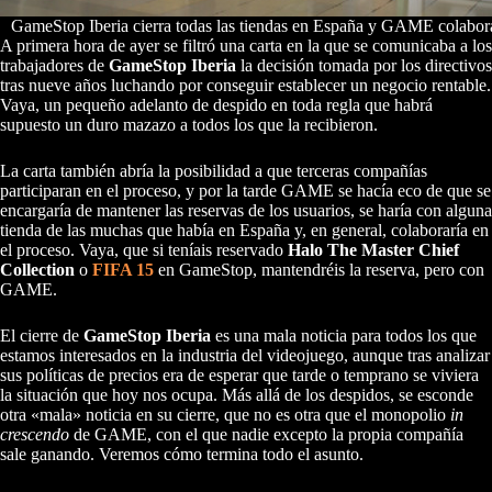
GameStop Iberia cierra todas las tiendas en España y GAME colabora
A primera hora de ayer se filtró una carta en la que se comunicaba a los
trabajadores de
GameStop Iberia
la decisión tomada por los directivos
tras nueve años luchando por conseguir establecer un negocio rentable.
Vaya, un pequeño adelanto de despido en toda regla que habrá
supuesto un duro mazazo a todos los que la recibieron.
La carta también abría la posibilidad a que terceras compañías
participaran en el proceso, y por la tarde GAME se hacía eco de que se
encargaría de mantener las reservas de los usuarios, se haría con alguna
tienda de las muchas que había en España y, en general, colaboraría en
el proceso. Vaya, que si teníais reservado
Halo The Master Chief
Collection
o
FIFA 15
en GameStop, mantendréis la reserva, pero con
GAME.
El cierre de
GameStop Iberia
es una mala noticia para todos los que
estamos interesados en la industria del videojuego, aunque tras analizar
sus políticas de precios era de esperar que tarde o temprano se viviera
la situación que hoy nos ocupa. Más allá de los despidos, se esconde
otra «mala» noticia en su cierre, que no es otra que el monopolio
in
crescendo
de GAME, con el que nadie excepto la propia compañía
sale ganando. Veremos cómo termina todo el asunto.