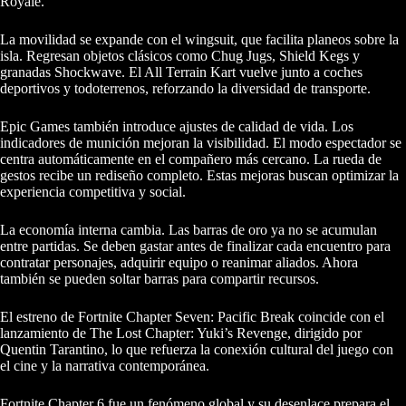
Royale.
La movilidad se expande con el wingsuit, que facilita planeos sobre la
isla. Regresan objetos clásicos como Chug Jugs, Shield Kegs y
granadas Shockwave. El All Terrain Kart vuelve junto a coches
deportivos y todoterrenos, reforzando la diversidad de transporte.
Epic Games también introduce ajustes de calidad de vida. Los
indicadores de munición mejoran la visibilidad. El modo espectador se
centra automáticamente en el compañero más cercano. La rueda de
gestos recibe un rediseño completo. Estas mejoras buscan optimizar la
experiencia competitiva y social.
La economía interna cambia. Las barras de oro ya no se acumulan
entre partidas. Se deben gastar antes de finalizar cada encuentro para
contratar personajes, adquirir equipo o reanimar aliados. Ahora
también se pueden soltar barras para compartir recursos.
El estreno de Fortnite Chapter Seven: Pacific Break coincide con el
lanzamiento de The Lost Chapter: Yuki’s Revenge, dirigido por
Quentin Tarantino, lo que refuerza la conexión cultural del juego con
el cine y la narrativa contemporánea.
Fortnite Chapter 6 fue un fenómeno global y su desenlace prepara el