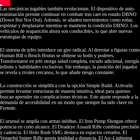
Las mecánicas jugables también evolucionan. El dispositivo de auto-
reanimación permite continuar en combate tras caer en estado DBNO
(Down But Not Out). Además, se añaden movimientos como rodar,
esprintar y desplazarse mientras se mantiene la condición DBNO. Los
vehículos de reaparición ahora son conducibles, lo que abre nuevas
estrategias de equipo.
El sistema de jefes introduce un giro radical. Al derrotar a figuras como
Human Bill o Beach Brutus se obtiene su botín y poderes.
Transformarse en jefe otorga salud completa, escudo adicional, energía
infinita y habilidades exclusivas. Sin embargo, la posición del jugador
se revela a rivales cercanos, lo que añade riesgo constante.
La construcción se simplifica con la opción Simple Build. Activarla
permite levantar estructuras de manera intuitiva, ideal para quienes
buscan aprender sin complicaciones técnicas. Este ajuste responde a la
demanda de accesibilidad en un modo que siempre ha sido clave en
Fortnite.
El arsenal se amplía con armas inéditas. El Iron Pump Shotgun ofrece
potencia en corto alcance. El Deadeye Assault Rifle combina precisión
y cadencia. El Holo Rush SMG destaca en espacios cerrados. El
Vengeful Sniper Rifle aporta letalidad a distancia. El Arc-Lightning