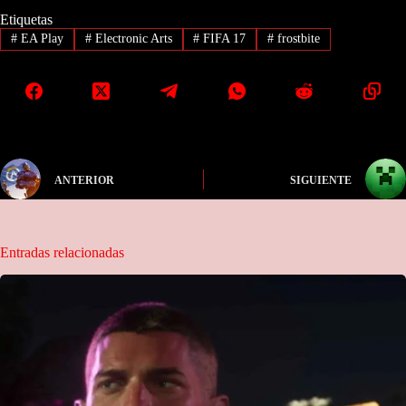
Etiquetas
#
EA Play
#
Electronic Arts
#
FIFA 17
#
frostbite
ANTERIOR
SIGUIENTE
Entradas relacionadas