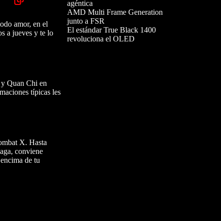
agéntica
AMD Multi Frame Generation
junto a FSR
todo amor, en el
El estándar True Black 1400
s a jueves y te lo
revoluciona el OLED
n y Quan Chi en
maciones típicas les
Kombat X. Hasta
saga, conviene
r encima de tu