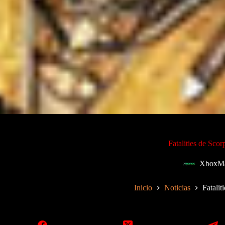
Fatalities de Sc
XboxMa
Inicio
Noticias
Fatali