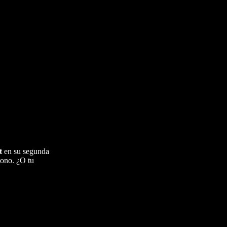
t
en su segunda
tono. ¿O tu