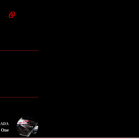
RADA
x One