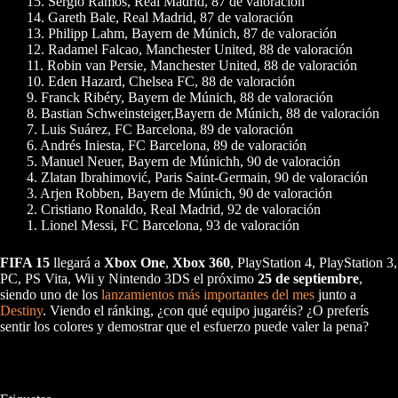
15. Sergio Ramos, Real Madrid, 87 de valoración
14. Gareth Bale, Real Madrid, 87 de valoración
13. Philipp Lahm, Bayern de Múnich, 87 de valoración
12. Radamel Falcao, Manchester United, 88 de valoración
11. Robin van Persie, Manchester United, 88 de valoración
10. Eden Hazard, Chelsea FC, 88 de valoración
9. Franck Ribéry, Bayern de Múnich, 88 de valoración
8. Bastian Schweinsteiger,Bayern de Múnich, 88 de valoración
7. Luis Suárez, FC Barcelona, 89 de valoración
6. Andrés Iniesta, FC Barcelona, 89 de valoración
5. Manuel Neuer, Bayern de Múnichh, 90 de valoración
4. Zlatan Ibrahimović, Paris Saint-Germain, 90 de valoración
3. Arjen Robben, Bayern de Múnich, 90 de valoración
2. Cristiano Ronaldo, Real Madrid, 92 de valoración
1. Lionel Messi, FC Barcelona, 93 de valoración
FIFA 15
llegará a
Xbox One
,
Xbox 360
, PlayStation 4, PlayStation 3,
PC, PS Vita, Wii y Nintendo 3DS el próximo
25 de septiembre
,
siendo uno de los
lanzamientos más importantes del mes
junto a
Destiny
. Viendo el ránking, ¿con qué equipo jugaréis? ¿O preferís
sentir los colores y demostrar que el esfuerzo puede valer la pena?