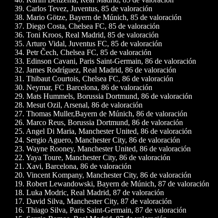
39. Carlos Tevez, Juventus, 85 de valoración
38. Mario Götze, Bayern de Múnich, 85 de valoración
37. Diego Costa, Chelsea FC, 85 de valoración
36. Toni Kroos, Real Madrid, 85 de valoración
35. Arturo Vidal, Juventus FC, 85 de valoración
34. Petr Čech, Chelsea FC, 85 de valoración
33. Edinson Cavani, Paris Saint-Germain, 86 de valoración
32. James Rodríguez, Real Madrid, 86 de valoración
31. Thibaut Courtois, Chelsea FC, 86 de valoración
30. Neymar, FC Barcelona, 86 de valoración
29. Mats Hummels, Borussia Dortmund, 86 de valoración
28. Mesut Ozil, Arsenal, 86 de valoración
27. Thomas Muller,Bayern de Múnich, 86 de valoración
26. Marco Reus, Borussia Dortmund, 86 de valoración
25. Angel Di Maria, Manchester United, 86 de valoración
24. Sergio Aguero, Manchester City, 86 de valoración
23. Wayne Rooney, Manchester United, 86 de valoración
22. Yaya Toure, Manchester City, 86 de valoración
21. Xavi, Barcelona, 86 de valoración
20. Vincent Kompany, Manchester City, 86 de valoración
19. Robert Lewandowski, Bayern de Múnich, 87 de valoración
18. Luka Modric, Real Madrid, 87 de valoración
17. David Silva, Manchester City, 87 de valoración
16. Thiago Silva, Paris Saint-Germain, 87 de valoración