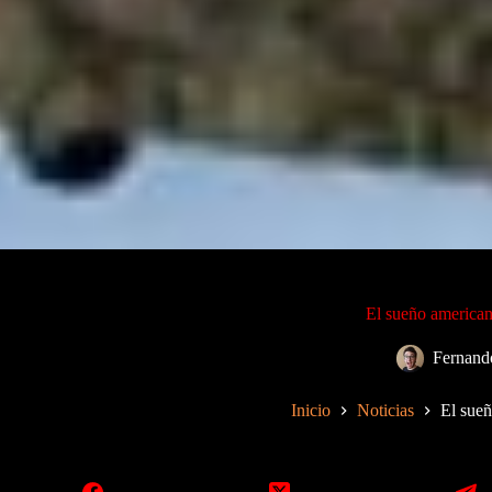
El sueño american
Fernand
Inicio
Noticias
El sueñ