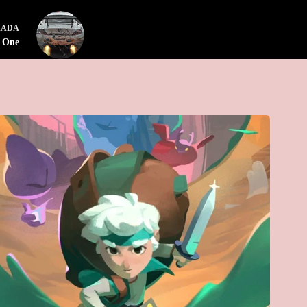
RADA
x One