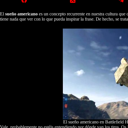
El
sueño americano
es un concepto recurrente en nuestra cultura que
tiene nada que ver con lo que pueda inspirar la frase. De hecho, se tra
El sueño americano en Battlefield H
Vale, probablemente no estéis entendiendo por dónde van los tiros. Os