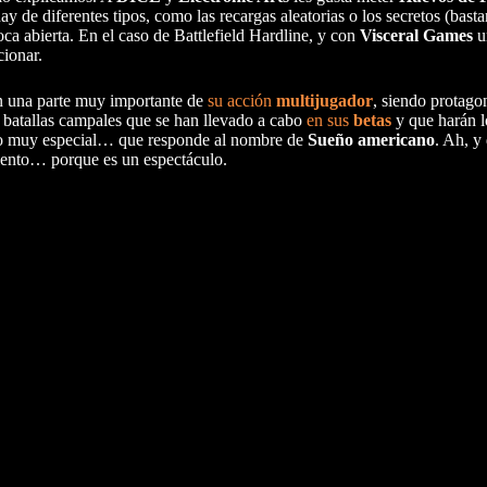
de diferentes tipos, como las recargas aleatorias o los secretos (basta
a abierta. En el caso de Battlefield Hardline, y con
Visceral Games
un
ionar.
n una parte muy importante de
su acción
multijugador
, siendo protago
s batallas campales que se han llevado a cabo
en sus
betas
y que harán l
ulo muy especial… que responde al nombre de
Sueño americano
. Ah, y
miento… porque es un espectáculo.