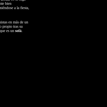
nte bien
iéndose a la fiesta,
nistas en más de un
o propio tras su
 que es un
sofá
.