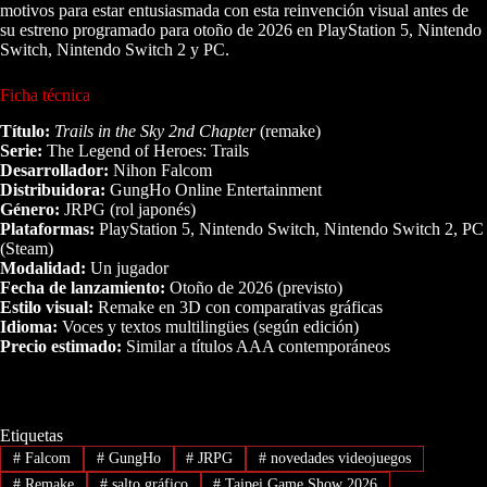
motivos para estar entusiasmada con esta reinvención visual antes de
su estreno programado para otoño de 2026 en PlayStation 5, Nintendo
Switch, Nintendo Switch 2 y PC.
Ficha técnica
Título:
Trails in the Sky 2nd Chapter
(remake)
Serie:
The Legend of Heroes: Trails
Desarrollador:
Nihon Falcom
Distribuidora:
GungHo Online Entertainment
Género:
JRPG (rol japonés)
Plataformas:
PlayStation 5, Nintendo Switch, Nintendo Switch 2, PC
(Steam)
Modalidad:
Un jugador
Fecha de lanzamiento:
Otoño de 2026 (previsto)
Estilo visual:
Remake en 3D con comparativas gráficas
Idioma:
Voces y textos multilingües (según edición)
Precio estimado:
Similar a títulos AAA contemporáneos
Etiquetas
#
Falcom
#
GungHo
#
JRPG
#
novedades videojuegos
#
Remake
#
salto gráfico
#
Taipei Game Show 2026