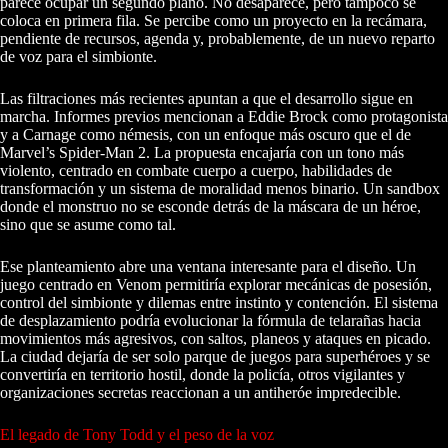
parece ocupar un segundo plano. No desaparece, pero tampoco se
coloca en primera fila. Se percibe como un proyecto en la recámara,
pendiente de recursos, agenda y, probablemente, de un nuevo reparto
de voz para el simbionte.
Las filtraciones más recientes apuntan a que el desarrollo sigue en
marcha. Informes previos mencionan a Eddie Brock como protagonista
y a Carnage como némesis, con un enfoque más oscuro que el de
Marvel’s Spider-Man 2. La propuesta encajaría con un tono más
violento, centrado en combate cuerpo a cuerpo, habilidades de
transformación y un sistema de moralidad menos binario. Un sandbox
donde el monstruo no se esconde detrás de la máscara de un héroe,
sino que se asume como tal.
Ese planteamiento abre una ventana interesante para el diseño. Un
juego centrado en Venom permitiría explorar mecánicas de posesión,
control del simbionte y dilemas entre instinto y contención. El sistema
de desplazamiento podría evolucionar la fórmula de telarañas hacia
movimientos más agresivos, con saltos, planeos y ataques en picado.
La ciudad dejaría de ser solo parque de juegos para superhéroes y se
convertiría en territorio hostil, donde la policía, otros vigilantes y
organizaciones secretas reaccionan a un antiheróe impredecible.
El legado de Tony Todd y el peso de la voz