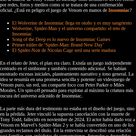
por redes, foros y medios como si se tratara de una confirmación
oficial. ¿Está en peligro el juego de Venom en manos de
Insomniac
?
El Wolverine de Insomniac llega en otoño y es muy sangriento
Wolverine, Spider-Man y el universo compartido: el reto de
Insomniac
Song of the Deep es lo nuevo de Insomniac Games
Primer tráiler de ‘Spider-Man: Brand New Day’
El Spider‑Noir de Nicolas Cage será una serie madura
En el relato de Jeter, el plan era claro. Existía un juego independiente
centrado en el simbionte y también contenido adicional. Se habían
mostrado escenas iniciales, planteamiento narrativo y tono general. La
idea se resumía en una promesa sencilla y potente: un videojuego de
Venom puro, sin red, sin compartir foco con Peter Parker o Miles
Morales. Un spin-off pensado para explotar al máximo la criatura más
oscura del universo arácnido de Insomniac.
La parte más dura del testimonio no estaba en el diseño del juego, sino
en la pérdida. Jeter vinculó la supuesta cancelación con la muerte de
Tony Todd, fallecido en noviembre de 2024. El actor había dado voz a
Venom en Marvel’s Spider-Man 2 y se había convertido en uno de los
grandes reclamos del título. En la entrevista se describió una relación
casi familiar, con anécdotas de convenciones, funerales y despedidas.