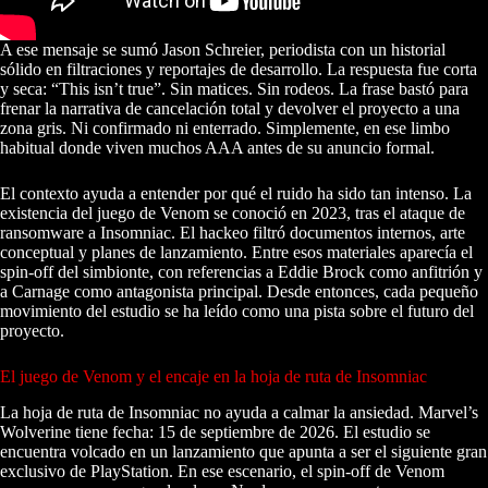
A ese mensaje se sumó Jason Schreier, periodista con un historial
sólido en filtraciones y reportajes de desarrollo. La respuesta fue corta
y seca: “This isn’t true”. Sin matices. Sin rodeos. La frase bastó para
frenar la narrativa de cancelación total y devolver el proyecto a una
zona gris. Ni confirmado ni enterrado. Simplemente, en ese limbo
habitual donde viven muchos AAA antes de su anuncio formal.
El contexto ayuda a entender por qué el ruido ha sido tan intenso. La
existencia del juego de Venom se conoció en 2023, tras el ataque de
ransomware a Insomniac. El hackeo filtró documentos internos, arte
conceptual y planes de lanzamiento. Entre esos materiales aparecía el
spin-off del simbionte, con referencias a Eddie Brock como anfitrión y
a Carnage como antagonista principal. Desde entonces, cada pequeño
movimiento del estudio se ha leído como una pista sobre el futuro del
proyecto.
El juego de Venom y el encaje en la hoja de ruta de Insomniac
La hoja de ruta de Insomniac no ayuda a calmar la ansiedad. Marvel’s
Wolverine tiene fecha: 15 de septiembre de 2026. El estudio se
encuentra volcado en un lanzamiento que apunta a ser el siguiente gran
exclusivo de PlayStation. En ese escenario, el spin-off de Venom