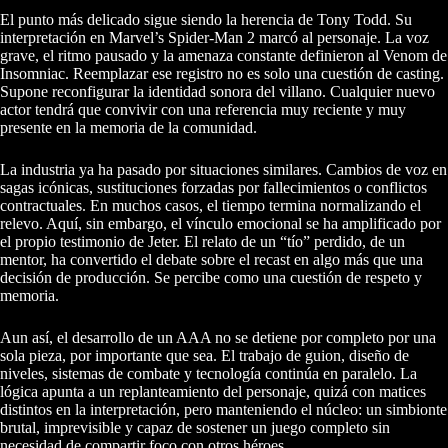
El punto más delicado sigue siendo la herencia de Tony Todd. Su
interpretación en Marvel’s Spider-Man 2 marcó al personaje. La voz
grave, el ritmo pausado y la amenaza constante definieron al Venom de
Insomniac. Reemplazar ese registro no es solo una cuestión de casting.
Supone reconfigurar la identidad sonora del villano. Cualquier nuevo
actor tendrá que convivir con una referencia muy reciente y muy
presente en la memoria de la comunidad.
La industria ya ha pasado por situaciones similares. Cambios de voz en
sagas icónicas, sustituciones forzadas por fallecimientos o conflictos
contractuales. En muchos casos, el tiempo termina normalizando el
relevo. Aquí, sin embargo, el vínculo emocional se ha amplificado por
el propio testimonio de Jeter. El relato de un “tío” perdido, de un
mentor, ha convertido el debate sobre el recast en algo más que una
decisión de producción. Se percibe como una cuestión de respeto y
memoria.
Aun así, el desarrollo de un AAA no se detiene por completo por una
sola pieza, por importante que sea. El trabajo de guion, diseño de
niveles, sistemas de combate y tecnología continúa en paralelo. La
lógica apunta a un replanteamiento del personaje, quizá con matices
distintos en la interpretación, pero manteniendo el núcleo: un simbionte
brutal, imprevisible y capaz de sostener un juego completo sin
necesidad de compartir foco con otros héroes.