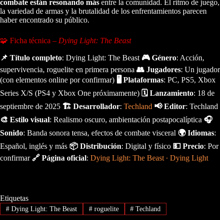
combate están resonando más
entre la comunidad. El ritmo de juego,
la variedad de armas y la brutalidad de los enfrentamientos parecen
haber encontrado su público.
🧩 Ficha técnica –
Dying Light: The Beast
📌 Título completo
: Dying Light: The Beast
🎮 Género
: Acción,
supervivencia, roguelite en primera persona
👥 Jugadores
: Un jugador
(con elementos online por confirmar)
🖥️ Plataformas
: PC, PS5, Xbox
Series X/S (PS4 y Xbox One próximamente)
🗓️ Lanzamiento
: 18 de
septiembre de 2025
🏗️ Desarrollador
:
Techland
📢 Editor
: Techland
🎨 Estilo visual
: Realismo oscuro, ambientación postapocalíptica
🎧
Sonido
: Banda sonora tensa, efectos de combate visceral
🌍 Idiomas
:
Español, inglés y más
📦 Distribución
: Digital y físico
💵 Precio
: Por
confirmar
🔗 Página oficial
:
Dying Light: The Beast ∙ Dying Light
Etiquetas
#
Dying Light: The Beast
#
roguelite
#
Techland