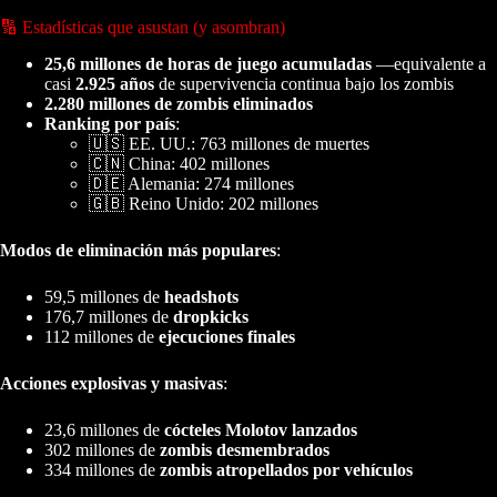
🔢 Estadísticas que asustan (y asombran)
25,6 millones de horas de juego acumuladas
—equivalente a
casi
2.925 años
de supervivencia continua bajo los zombis
2.280 millones de zombis eliminados
Ranking por país
:
🇺🇸 EE. UU.: 763 millones de muertes
🇨🇳 China: 402 millones
🇩🇪 Alemania: 274 millones
🇬🇧 Reino Unido: 202 millones
Modos de eliminación más populares
:
59,5 millones de
headshots
176,7 millones de
dropkicks
112 millones de
ejecuciones finales
Acciones explosivas y masivas
:
23,6 millones de
cócteles Molotov lanzados
302 millones de
zombis desmembrados
334 millones de
zombis atropellados por vehículos