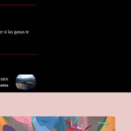
 si las ganas te
RADA
menta