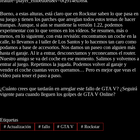
feature=player_embedded&v=oQ914euJ8sk
Bueno, a estas alturas, está claro que en Rockstar saben lo que pasa en
su juego y tienen los parches que arreglan todos estos temas de hacer
trampas. Aunque, si aún se mantiene la versión 1.22, podemos
experimentar con lo que vemos en los vídeos. Se resumen, más o
menos, en lo siguiente, con esta revisión: encontramos un coche en la
calle, lo llevamos a l taller de Los Santos y lo hacemos tan caro como
podamos a base de accesorios. Nos damos un paseo con alguien más
hasta el garaje. Al ir a entrar, desconectamos y reconecamos el router.
Nuestro amigo se va del coche en ese momento. Salimos y volvemos a
entrar al juego. Repetimos la jugada. Podemos volver al garaje y
vender el coche cuantas veces queramos… Pero es mejor que veas el
vídeo para tener el paso a paso.
¿Cuánto crees que tardarán en arreglar este fallo de GTA V? ¿Seguirá
vigente para cuando lleguen los golpes de GTA V Online?
Etiquetas
#
Actualización
#
fallo
#
GTA V
#
Rockstar