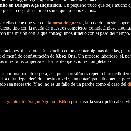
inito en Dragon Age Inquisition
. Un pequeño truco que deja mucho q
o por ello deja de ser interesante que lo conozcamos.
de ellas tiene que ver con la
mesa de guerra
, la base de nuestras opera
ferente tipo con la ayuda de nuestros consejeros, completándose algunas
r con una misión con la que conseguimos
dinero
con el paso del tiempo.
eraciones al instante. Tan sencillo como aceptar algunas de ellas, guarda
e el menú de configuración de
Xbox One
. Un proceso laborioso, sí, per
emos nuestra recompensa en forma de operaciones completadas.
por una hora de espera, así que la cuestión es repetir el procedimiento 
. La cifra dependerá de nuestro nivel y aumentará paulatinamente, pero 
ando sea necesario. Y no, no es un fallo de un parche como el caso del
di
ras gratuito de Dragon Age Inquisition
por pagar la suscripción al servi