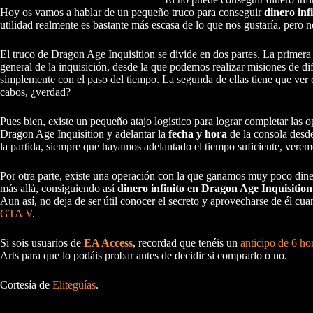
Hoy os vamos a hablar de un pequeño truco para conseguir
dinero inf
utilidad realmente es bastante más escasa de lo que nos gustaría, pero n
El truco de Dragon Age Inquisition se divide en dos partes. La primera 
general de la inquisición, desde la que podemos realizar misiones de di
simplemente con el paso del tiempo. La segunda de ellas tiene que ve
cabos, ¿verdad?
Pues bien, existe un pequeño atajo logístico para lograr completar las op
Dragon Age Inquisition y adelantar la
fecha y hora
de la consola desd
la partida, siempre que hayamos adelantado el tiempo suficiente, ver
Por otra parte, existe una operación con la que ganamos muy poco dinero 
más allá, consiguiendo así
dinero infinito en Dragon Age Inquisition
Aun así, no deja de ser útil conocer el secreto y aprovecharse de él cu
GTA V
.
Si sois usuarios de
EA Access
, recordad que tenéis un
anticipo de 6 ho
Arts para que lo podáis probar antes de decidir si comprarlo o no.
Cortesía de
Eliteguías
.