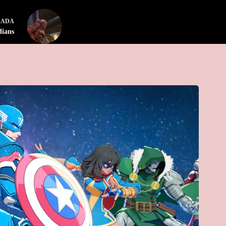
RADA
dians