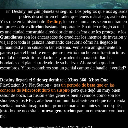
En Destiny, ningún planeta es seguro. Los peligros que nos aguard
podéis descubrir en el tráiler que tenéis más abajo, así lo de
Y es que en la historia de
Destiny
, los seres humanos se encuentran en
un proceso de
extinción
bastante importante. Su único refugio actual
es una ciudad construida alrededor de una esfera que les protege, y los
Guardianes
son los encargados de erradicar los intentos de invasión y
viajar por toda la galaxia intentando descubrir cómo ha llegado la
humanidad a una situación tan extrema. Venus era antiguamente un
paraíso para el hombre en el que se invirtió mucho en infraestructuras
con tal de construir instalaciones y academias para estudiar las
bondades del planeta rodeado de su belleza. Ahora sólo quedan
escombros. Y los escombros son un genial campo de batalla, ¿verdad?
Destiny
llegará el
9 de septiembre
a
Xbox 360
,
Xbox One
,
PlayStation 3 y PlayStation 4 tras
un periodo de
beta
que en las
consolas de
Microsoft
duró un suspiro
pero que dejó un muy buen
sabor de boca. La fusión entre géneros bien avenidos como son los
shooters y los RPG, añadiendo un mundo abierto en el que dar rienda
suelta a nuestra imaginación, promete marcar un antes y un después,
justo lo que necesita la
nueva generación
para «comenzar» con buen
pie.
https://www.youtube.com/watch?v=xVN-2jw1nGI