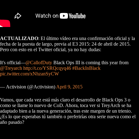
ACTUALIZADO
: El último vídeo era una confirmación oficial y la
fecha de la puesta de largo, previa al E3 2015: 24 de abril de 2015.
Pero con esto en el Twitter oficial, ya no hay dudas:
It's official—
@CallofDuty
Black Ops III is coming this year from
@Treyarch
http://t.co/YSRQcqyq46
#BackInBlack
pic.twitter.com/xNhzanSyCW
— Activision (@Activision)
April 9, 2015
Vamos, que cada vez está más claro el desarrollo de Black Ops 3 o
como se llame lo nuevo de CoD. Ahora, toca ver si TreyArch se ha
adaptado bien a la nueva generación, tras este margen de un trienio.
¿Es lo que esperabas tú también o preferirías otra serie nueva como el
año pasado?