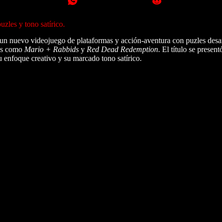
zles y tono satírico.
 un nuevo videojuego de plataformas y acción-aventura con puzles desa
gas como
Mario + Rabbids
y
Red Dead Redemption
. El título se present
u enfoque creativo y su marcado tono satírico.