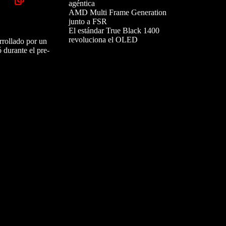
agéntica
AMD Multi Frame Generation
junto a FSR
El estándar True Black 1400
revoluciona el OLED
rrollado por un
ó durante el pre-