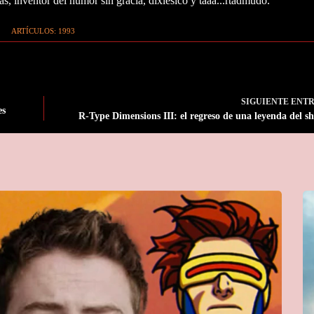
as, inventor del humor sin gracia, dixlésico y taaa...rtadmudo.
ARTÍCULOS: 1993
SIGUIENTE
ENT
es
R-Type Dimensions III: el regreso de una leyenda del 