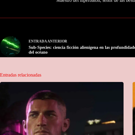
Maestro del hipérbaton, señor de las besti
ENTRADA
ANTERIOR
Sub-Species: ciencia ficción alienígena en las profundidad
del océano
Entradas relacionadas