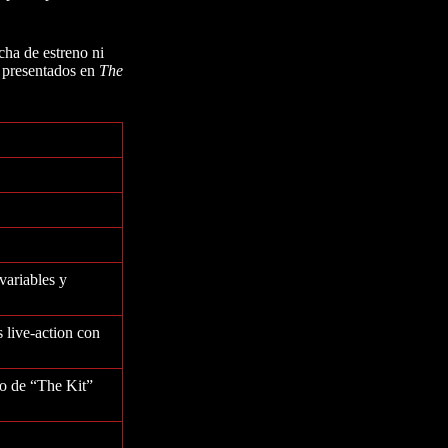
ha de estreno ni
s presentados en
The
variables y
s live-action con
so de “The Kit”