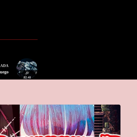
RADA
juego