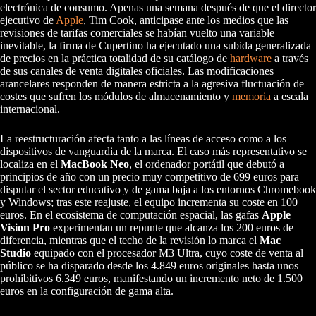
electrónica de consumo. Apenas una semana después de que el director
ejecutivo de
Apple
, Tim Cook, anticipase ante los medios que las
revisiones de tarifas comerciales se habían vuelto una variable
inevitable, la firma de Cupertino ha ejecutado una subida generalizada
de precios en la práctica totalidad de su catálogo de
hardware
a través
de sus canales de venta digitales oficiales. Las modificaciones
arancelares responden de manera estricta a la agresiva fluctuación de
costes que sufren los módulos de almacenamiento y
memoria
a escala
internacional.
La reestructuración afecta tanto a las líneas de acceso como a los
dispositivos de vanguardia de la marca. El caso más representativo se
localiza en el
MacBook Neo
, el ordenador portátil que debutó a
principios de año con un precio muy competitivo de 699 euros para
disputar el sector educativo y de gama baja a los entornos Chromebook
y Windows; tras este reajuste, el equipo incrementa su coste en 100
euros. En el ecosistema de computación espacial, las gafas
Apple
Vision Pro
experimentan un repunte que alcanza los 200 euros de
diferencia, mientras que el techo de la revisión lo marca el
Mac
Studio
equipado con el procesador M3 Ultra, cuyo coste de venta al
público se ha disparado desde los 4.849 euros originales hasta unos
prohibitivos 6.349 euros, manifestando un incremento neto de 1.500
euros en la configuración de gama alta.