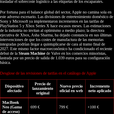
trasladar el sobrecoste logístico a las etiquetas de los escaparates.
Por fortuna para el balance global del sector, Apple no camina sola en
este adverso escenario. Las divisiones de entretenimiento doméstico de
Sony y Microsoft ya implementaron incrementos en las tarifas de
PlayStation 5 y Xbox Series X hace escasos meses. Las estimaciones
de la industria no invitan al optimismo a medio plazo; la directora
ejecutiva de Xbox, Asha Sharma, ha dejado constancia en sus últimas
intervenciones de que los costes de manufactura de las memorias
integradas podrían llegar a quintuplicarse de cara al tramo final de
2027. Este mismo factor macroeconómico ha condicionado el reciente
debut de la
Steam Machine
de Valve en los comercios minoristas,
lastrada por un precio de salida de 1.039 euros para su configuración
básica.
Desglose de las revisiones de tarifas en el catálogo de Apple
Precio de
Dispositivo
Nuevo precio
Incremento
lanzamiento
afectado
oficial en web
neto aplicado
original
MacBook
Neo (Gama
699 €
799 €
+100 €
de acceso)