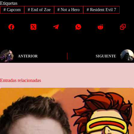
Etiquetas
#
Capcom
#
End of Zoe
#
Not a Hero
#
Resident Evil 7
ANTERIOR
SIGUIENTE
Entradas relacionadas