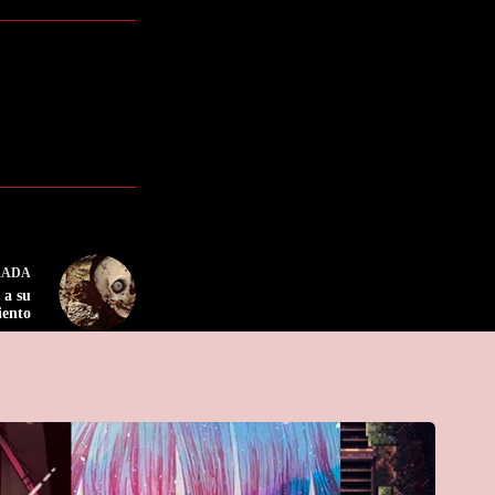
RADA
 a su
iento