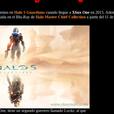
eremos en
Halo 5 Guardians
cuando llegue a
Xbox One
en 2015. Ademá
cluida en el Blu-Ray de
Halo Master Chief Collection
a partir del 11 d
ne, tiene un segundo guerrero llamado Locke, al que