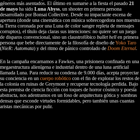
géneros más asentados. El último en sumarse a la fiesta el pasado
21
de mayo
ha sido
Luna Abyss
, un shooter en primera persona
desarrollado por Bonsai Collective. Desde su impactante escena de
apertura (donde una cinemática con música sobrecogedora nos muestra
la Tierra coronada por una Luna de color sangre repleta de mensajes
corruptos), el título deja claras sus intenciones: no quiere ser un juego
de disparos convencional, sino un claustrofóbico
bullet hell
en primera
persona que bebe directamente de la filosofía de diseño de
Yoko Taro
(
NieR: Automata
) y del ritmo de pánico controlado de
Doom Eternal
.
En la campaña encarnamos a Fawkes, una prisionera confinada en una
megaestructura alienígena e industrial dentro de una luna artificial
llamada Luna. Para reducir su condena de 9.000 días, acepta proyectar
su conciencia en un
cuerpo robótico
con el fin de explorar los restos de
la colonia en ruinas de Greymont y recuperar tecnología perdida. Bajo
esta premisa de ciencia ficción con toques de horror cósmico y poesía
abstracta, nos adentramos en un foso de arquitectura gótica y sombras
densas que esconde virtudes formidables, pero también unas cuantas
aristas mecánicas por pulir.