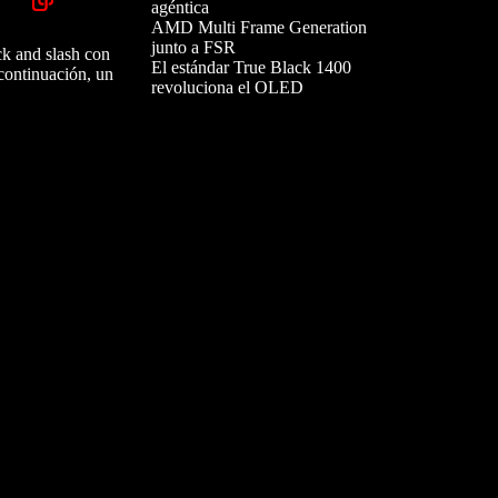
agéntica
AMD Multi Frame Generation
junto a FSR
ck and slash con
El estándar True Black 1400
 continuación, un
revoluciona el OLED