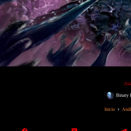
Aná
Binary
Inicio
Anál