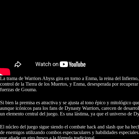
La trama de Warriors Abyss gira en torno a Enma, la reina del Infiern
control de la Tierra de los Muertos, y Enma, desesperada por recuperar
fuerzas de Gouma.
Si bien la premisa es atractiva y se ajusta al tono épico y mitológico qu
aunque icónicos para los fans de Dynasty Warriors, carecen de desarroll
un elemento central del juego. Es una lástima, ya que el universo de D
El núcleo del juego sigue siendo el combate hack and slash que ha hec
de enemigos utilizando combos espectaculares y habilidades especiales.
que añade un giro fresco a la fórmula tradicional.