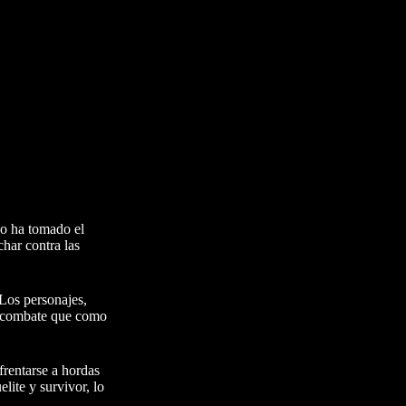
no ha tomado el
har contra las
 Los personajes,
el combate que como
frentarse a hordas
ite y survivor, lo